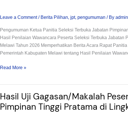
Seleksi
Terbuka
Leave a Comment
/
Berita Pilihan
,
jpt
,
pengumuman
/ By
admin
JPTP
di
Pengumuman Ketua Panitia Seleksi Terbuka Jabatan Pimpina
Lingkungan
Hasil Penilaian Wawancara Peserta Seleksi Terbuka Jabatan 
Pemerintah
Melawi Tahun 2026 Memperhatikan Berita Acara Rapat Panitia
Kabupaten
Pemerintah Kabupaten Melawi tentang Hasil Penilaian Wawanc
Melawi
Tahun
Read More »
2026
Hasil
Hasil Uji Gagasan/Makalah Peser
Uji
Gagasan/Makalah
Pimpinan Tinggi Pratama di Li
Peserta
Seleksi
Terbuka