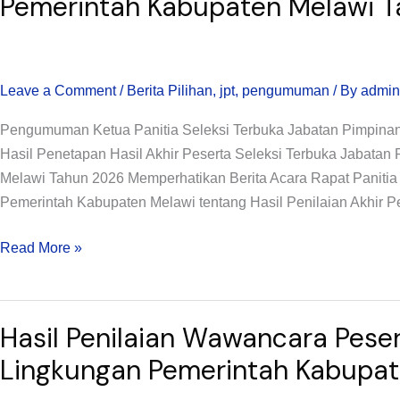
Pemerintah Kabupaten Melawi 
Peserta
Seleksi
Terbuka
Leave a Comment
/
Berita Pilihan
,
jpt
,
pengumuman
/ By
admin
JPTP
di
Pengumuman Ketua Panitia Seleksi Terbuka Jabatan Pimpina
Lingkungan
Hasil Penetapan Hasil Akhir Peserta Seleksi Terbuka Jabatan
Pemerintah
Melawi Tahun 2026 Memperhatikan Berita Acara Rapat Panitia
Kabupaten
Pemerintah Kabupaten Melawi tentang Hasil Penilaian Akhir P
Melawi
Tahun
Read More »
2026
Hasil
Hasil Penilaian Wawancara Peser
Penilaian
Wawancara
Lingkungan Pemerintah Kabupa
Peserta