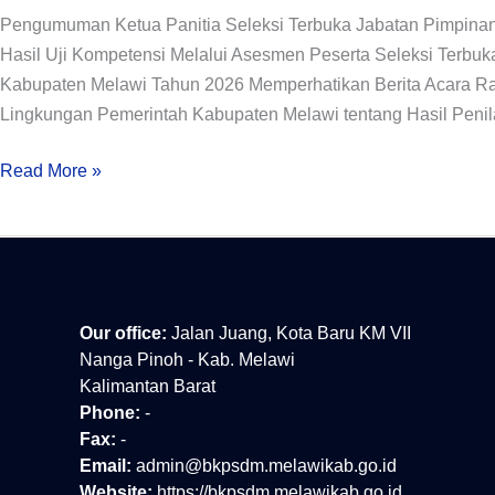
JPTP
Pengumuman Ketua Panitia Seleksi Terbuka Jabatan Pimpina
di
Hasil Uji Kompetensi Melalui Asesmen Peserta Seleksi Terbu
Lingkungan
Kabupaten Melawi Tahun 2026 Memperhatikan Berita Acara Rap
Pemerintah
Lingkungan Pemerintah Kabupaten Melawi tentang Hasil Penil
Kabupaten
Melawi
Read More »
Tahun
2026
Our office:
Jalan Juang, Kota Baru KM VII
Nanga Pinoh - Kab. Melawi
Kalimantan Barat
Phone:
-
Fax:
-
Email:
admin@bkpsdm.melawikab.go.id
Website:
https://bkpsdm.melawikab.go.id