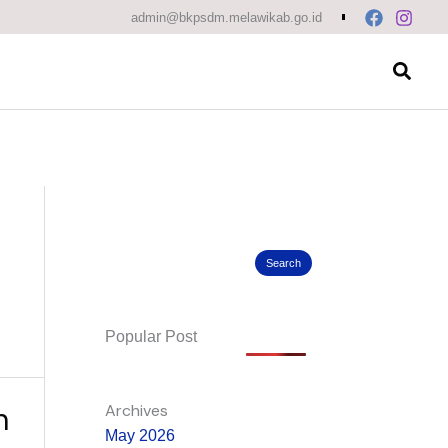
Search
admin@bkpsdm.melawikab.go.id
Searc
Search
Popular Post
Archives
n
May 2026