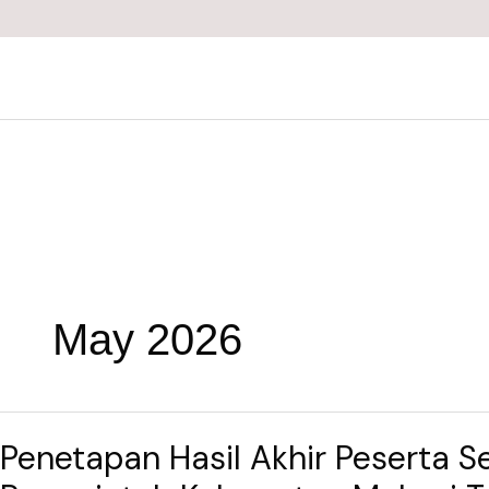
Skip
to
content
May 2026
Penetapan
Penetapan Hasil Akhir Peserta S
Hasil
Akhir