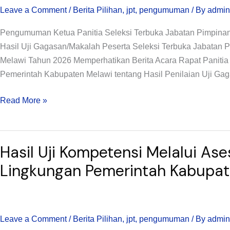
Leave a Comment
/
Berita Pilihan
,
jpt
,
pengumuman
/ By
admin
Jabatan
Pimpinan
Pengumuman Ketua Panitia Seleksi Terbuka Jabatan Pimpina
Tinggi
Hasil Uji Gagasan/Makalah Peserta Seleksi Terbuka Jabatan 
Pratama
Melawi Tahun 2026 Memperhatikan Berita Acara Rapat Panitia
di
Pemerintah Kabupaten Melawi tentang Hasil Penilaian Uji Ga
Lingkungan
PemKab
Read More »
Melawi
Tahun
2026
Hasil
Hasil Uji Kompetensi Melalui Ase
Uji
Kompetensi
Lingkungan Pemerintah Kabupa
Melalui
Asesmen
Peserta
Leave a Comment
/
Berita Pilihan
,
jpt
,
pengumuman
/ By
admin
Seleksi