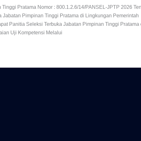
n Tinggi Pratama Nomor : 800.1.2.6/14/PANSEL-JPTP 2026 Te
ka Jabatan Pimpinan Tinggi Pratama di Lingkungan Pemerintah
at Panitia Seleksi Terbuka Jabatan Pimpinan Tinggi Pratama 
aian Uji Kompetensi Melalui