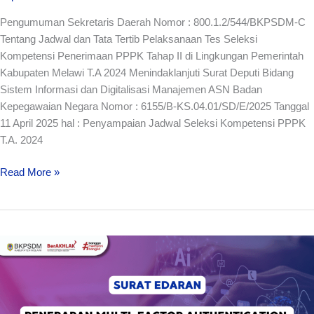
Tahap
Pengumuman Sekretaris Daerah Nomor : 800.1.2/544/BKPSDM-C
II
Tentang Jadwal dan Tata Tertib Pelaksanaan Tes Seleksi
di
Kompetensi Penerimaan PPPK Tahap II di Lingkungan Pemerintah
Lingkungan
Kabupaten Melawi T.A 2024 Menindaklanjuti Surat Deputi Bidang
Pemerintah
Sistem Informasi dan Digitalisasi Manajemen ASN Badan
Kabupaten
Kepegawaian Negara Nomor : 6155/B-KS.04.01/SD/E/2025 Tanggal
Melawi
11 April 2025 hal : Penyampaian Jadwal Seleksi Kompetensi PPPK
T.A
T.A. 2024
2024
Read More »
Edaran
Penerapan
Multi-
Factor
Authentication