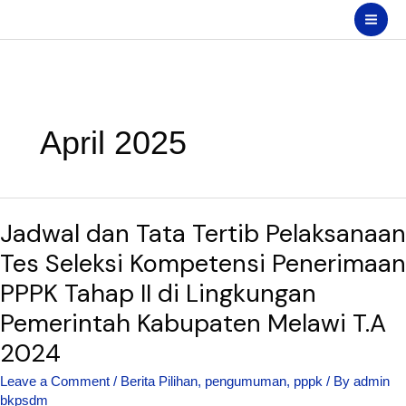
Skip
Search
to
content
April 2025
Jadwal
Jadwal dan Tata Tertib Pelaksanaan
dan
Tata
Tes Seleksi Kompetensi Penerimaan
Tertib
PPPK Tahap II di Lingkungan
Pelaksanaan
Pemerintah Kabupaten Melawi T.A
Tes
Seleksi
2024
Kompetensi
Leave a Comment
/
Berita Pilihan
,
pengumuman
,
pppk
/ By
admin
Penerimaan
bkpsdm
PPPK