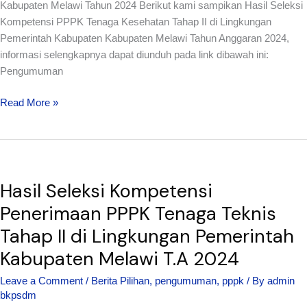
Kabupaten Melawi Tahun 2024 Berikut kami sampikan Hasil Seleksi
T.A
Kompetensi PPPK Tenaga Kesehatan Tahap II di Lingkungan
2024
Pemerintah Kabupaten Kabupaten Melawi Tahun Anggaran 2024,
informasi selengkapnya dapat diunduh pada link dibawah ini:
Pengumuman
Read More »
Hasil
Hasil Seleksi Kompetensi
Seleksi
Kompetensi
Penerimaan PPPK Tenaga Teknis
Penerimaan
Tahap II di Lingkungan Pemerintah
PPPK
Kabupaten Melawi T.A 2024
Tenaga
Teknis
Leave a Comment
/
Berita Pilihan
,
pengumuman
,
pppk
/ By
admin
Tahap
bkpsdm
II