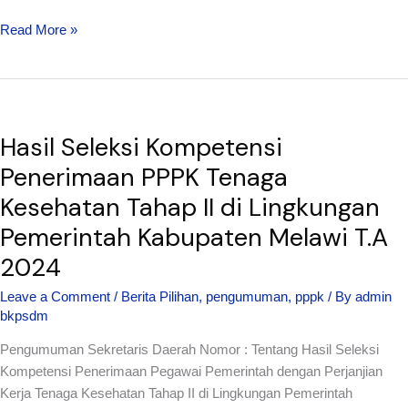
Read More »
Hasil
Hasil Seleksi Kompetensi
Seleksi
Kompetensi
Penerimaan PPPK Tenaga
Penerimaan
Kesehatan Tahap II di Lingkungan
PPPK
Pemerintah Kabupaten Melawi T.A
Tenaga
Kesehatan
2024
Tahap
Leave a Comment
/
Berita Pilihan
,
pengumuman
,
pppk
/ By
admin
II
bkpsdm
di
Lingkungan
Pengumuman Sekretaris Daerah Nomor : Tentang Hasil Seleksi
Pemerintah
Kompetensi Penerimaan Pegawai Pemerintah dengan Perjanjian
Kabupaten
Kerja Tenaga Kesehatan Tahap II di Lingkungan Pemerintah
Melawi