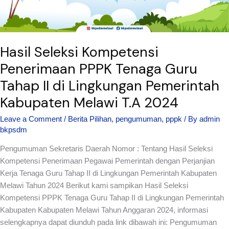
II
di
Lingkungan
Pemerintah
Hasil Seleksi Kompetensi
Kabupaten
Penerimaan PPPK Tenaga Guru
Melawi
Tahap II di Lingkungan Pemerintah
T.A
2024
Kabupaten Melawi T.A 2024
Leave a Comment
/
Berita Pilihan
,
pengumuman
,
pppk
/ By
admin
bkpsdm
Pengumuman Sekretaris Daerah Nomor : Tentang Hasil Seleksi
Kompetensi Penerimaan Pegawai Pemerintah dengan Perjanjian
Kerja Tenaga Guru Tahap II di Lingkungan Pemerintah Kabupaten
Melawi Tahun 2024 Berikut kami sampikan Hasil Seleksi
Kompetensi PPPK Tenaga Guru Tahap II di Lingkungan Pemerintah
Kabupaten Kabupaten Melawi Tahun Anggaran 2024, informasi
selengkapnya dapat diunduh pada link dibawah ini: Pengumuman