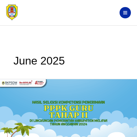
Skip
Search
to
content
June 2025
Hasil
Seleksi
Kompetensi
Penerimaan
PPPK
Tenaga
Guru
Tahap