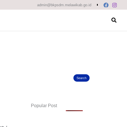
Search
admin@bkpsdm.melawikab.go.id
Searc
i
Search
Popular Post