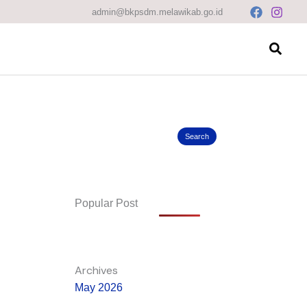
Search
admin@bkpsdm.melawikab.go.id
Searc
Search
Popular Post
Archives
May 2026