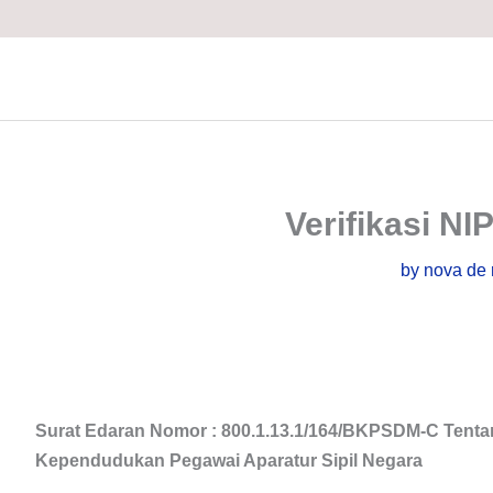
Skip
to
content
Verifikasi N
by
nova de 
Surat Edaran Nomor : 800.1.13.1/164/BKPSDM-C Tenta
Kependudukan Pegawai Aparatur Sipil Negara