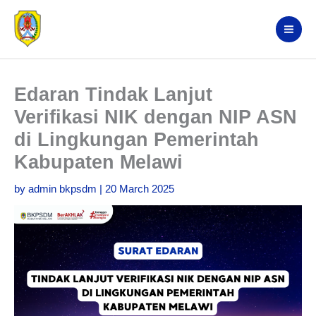
Skip
Search
to
content
Edaran Tindak Lanjut
Verifikasi NIK dengan NIP ASN
di Lingkungan Pemerintah
Kabupaten Melawi
by
admin bkpsdm
|
20 March 2025