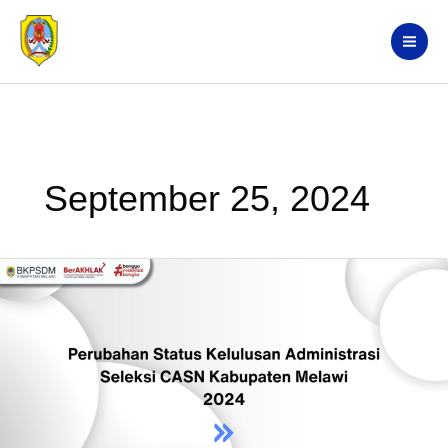
Skip
Search
to
content
September 25, 2024
Perubahan
Status
Kelulusan
Administrasi
Seleksi
CASN
Kab.
Melawi